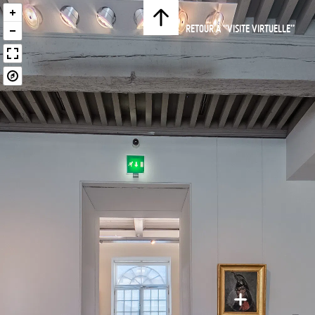
RETOUR À “VISITE VIRTUELLE”
Frédéric
Bazille